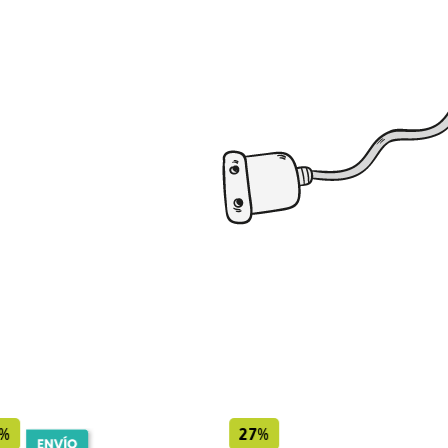
%
27%