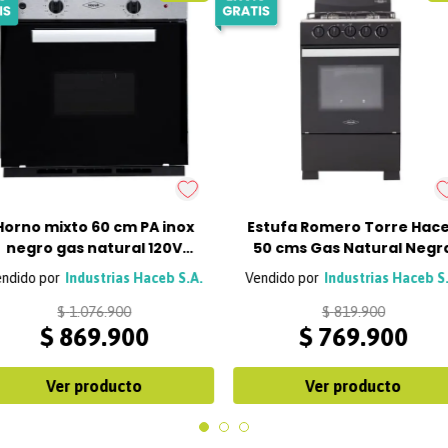
Horno mixto 60 cm PA inox
Estufa Romero Torre Hac
negro gas natural 120V
50 cms Gas Natural Negr
Haceb
Industrias Haceb S.A.
Industrias Haceb S
$
1
.
076
.
900
$
819
.
900
$
869
.
900
$
769
.
900
Ver producto
Ver producto