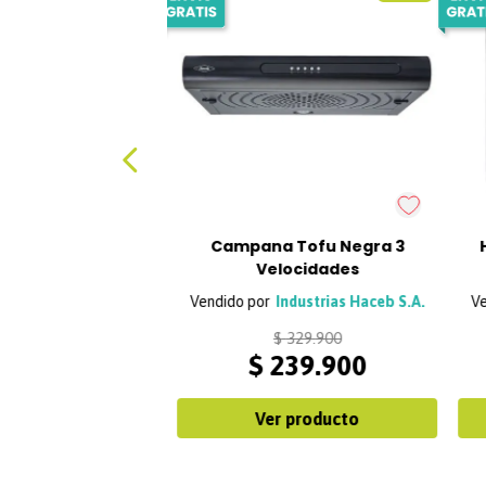
Campana Tofu Negra 3
Velocidades
Industrias Haceb S.A.
$
329
.
900
$
239
.
900
Ver producto