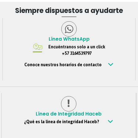
Siempre dispuestos a ayudarte
Línea WhatsApp
Encuéntranos solo a un click
+57 3164539797
Conoce nuestros horarios de contacto
Estamos disponibles de Lunes – viernes de 8 am a 6 pm,
Sábados 8 am a 4 pm, Jornada continua. Domingos y
festivos no se tendrá atención. Si nos escribes por fuera
de este horario, te contestaremos tan pronto estemos de
regreso.
Línea de Integridad Haceb
¿Qué es la línea de integridad Haceb?
Es un canal confidencial mediante el cual todos los
colaboradores, clientes, proveedores, personas externas y