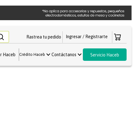
Rastrea tu pedido
r Haceb
Contáctanos
Crédito Haceb
Servicio Haceb