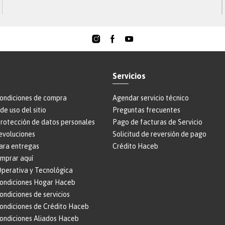
demás grupos de interés, pueden reportar de manera
anónima si así lo desean, situaciones y comportamientos
que vayan en contra de los principios y valores de Haceb,
este canal nos ayuda a soportar la cultura ética de la
organización y se ciñe a las buenas prácticas de gobierno
corporativo.
Teléfono
:
018000-51-69-39
Servicios
Formulario web
:
https://reporte.lineatransparencia.co/haceb
condiciones de compra
Agendar servicio técnico
Correo electrónico
:
Lineadeintegridad@haceb.com
de uso del sitio
Preguntas frecuentes
protección de datos personales
Pago de facturas de Servicio
evoluciones
Solicitud de reversión de pago
ara entregas
Crédito Haceb
omprar aquí
perativa y Tecnológica
condiciones Hogar Haceb
ondiciones de servicios
condiciones de Crédito Haceb
condiciones Aliados Haceb