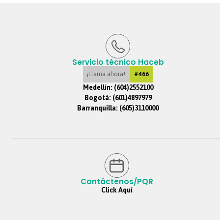
Servicio técnico Haceb
¡Llama ahora!
#466
Medellín:
(604)2552100
Bogotá:
(601)4897979
Barranquilla:
(605)3110000
Contáctenos/PQR
Click Aquí