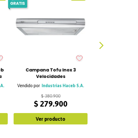
eb
Campana Tofu Inox 3
a
Velocidades
.A.
Industrias Haceb S.A.
$
380
.
900
$
279
.
900
Ver producto