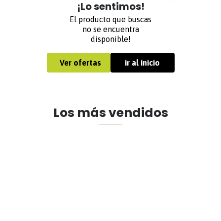
¡Lo sentimos!
El producto que buscas
no se encuentra
disponible!
Ver ofertas
ir al inicio
Los más vendidos
Siempre dispuestos a ayudarte
✕
Este sitio utiliza cookies propias y de terceros para el funcionamiento
del sitio, análisis de navegación y fines publicitarios. Para más
información sobre el uso de cookies, consulte nuestra
Política de
Servicio técnico Haceb
Tratamiento de Datos Personales
¡Llama ahora!
#466
Aceptar
Medellín:
(604)2552100