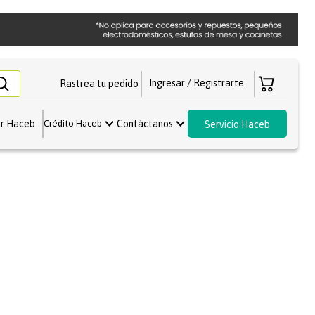
Rastrea tu pedido
r Haceb
Contáctanos
Crédito Haceb
Servicio Haceb