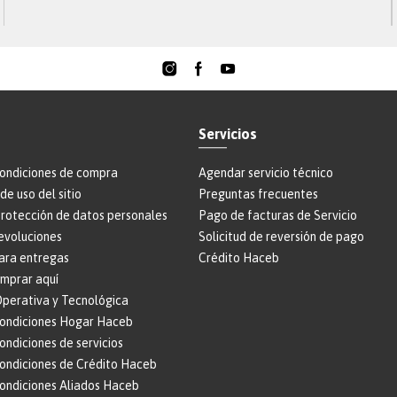
demás grupos de interés, pueden reportar de manera
anónima si así lo desean, situaciones y comportamientos
que vayan en contra de los principios y valores de Haceb,
este canal nos ayuda a soportar la cultura ética de la
organización y se ciñe a las buenas prácticas de gobierno
corporativo.
Teléfono
:
018000-51-69-39
Servicios
Formulario web
:
https://reporte.lineatransparencia.co/haceb
condiciones de compra
Agendar servicio técnico
Correo electrónico
:
Lineadeintegridad@haceb.com
de uso del sitio
Preguntas frecuentes
protección de datos personales
Pago de facturas de Servicio
evoluciones
Solicitud de reversión de pago
ara entregas
Crédito Haceb
omprar aquí
perativa y Tecnológica
condiciones Hogar Haceb
ondiciones de servicios
condiciones de Crédito Haceb
condiciones Aliados Haceb