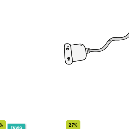
%
27%