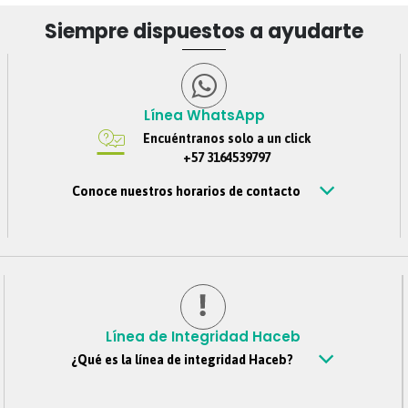
Siempre dispuestos a ayudarte
Línea WhatsApp
Encuéntranos solo a un click
+57 3164539797
Conoce nuestros horarios de contacto
Estamos disponibles de Lunes – viernes de 8 am a 6 pm,
Sábados 8 am a 4 pm, Jornada continua. Domingos y
festivos no se tendrá atención. Si nos escribes por fuera
de este horario, te contestaremos tan pronto estemos de
regreso.
Línea de Integridad Haceb
¿Qué es la línea de integridad Haceb?
Es un canal confidencial mediante el cual todos los
colaboradores, clientes, proveedores, personas externas y