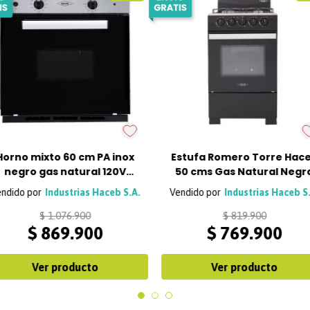
Horno mixto 60 cm PA inox
Estufa Romero Torre Hac
negro gas natural 120V
50 cms Gas Natural Negr
Haceb
Industrias Haceb S.A.
Industrias Haceb S
$
1
.
076
.
900
$
819
.
900
$
869
.
900
$
769
.
900
Ver producto
Ver producto