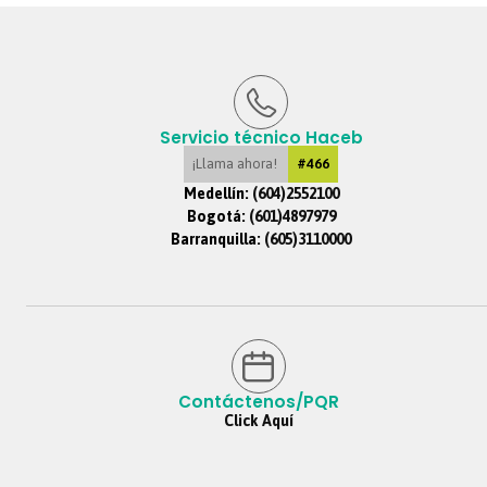
Servicio técnico Haceb
¡Llama ahora!
#466
Medellín:
(604)2552100
Bogotá:
(601)4897979
Barranquilla:
(605)3110000
Contáctenos/PQR
Click Aquí