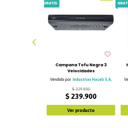
Campana Tofu Negra 3
Velocidades
Industrias Haceb S.A.
$
329
.
900
$
239
.
900
Ver producto