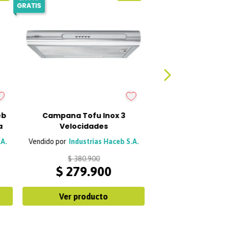
eb
Campana Tofu Inox 3
a
Velocidades
.A.
Industrias Haceb S.A.
$
380
.
900
$
279
.
900
Ver producto