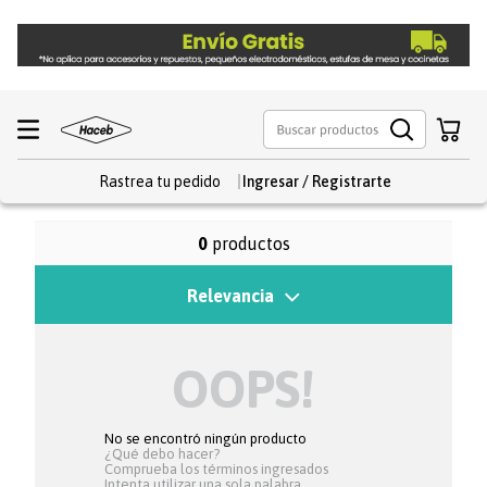
Rastrea tu pedido
0
productos
Relevancia
OOPS!
No se encontró ningún producto
¿Qué debo hacer?
Comprueba los términos ingresados
Intenta utilizar una sola palabra