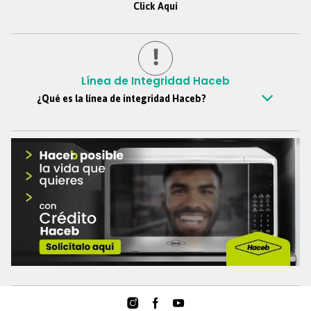
Click Aquí
Línea de Integridad Haceb
¿Qué es la línea de integridad Haceb?
Es un canal confidencial mediante el cual todos los colaboradores,
clientes, proveedores, personas externas y demás grupos de
interés, pueden reportar de manera anónima si así lo desean,
situaciones y comportamientos que vayan en contra de los
principios y valores de Haceb, este canal nos ayuda a soportar la
cultura ética de la organización y se ciñe a las buenas prácticas de
gobierno corporativo.
Teléfono
:
018000-51-69-39
Formulario web
:
https://reporte.lineatransparencia.co/haceb
Correo electrónico
:
Lineadeintegridad@haceb.com