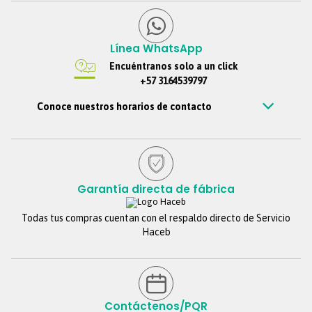
Línea WhatsApp
Encuéntranos solo a un click
+57 3164539797
Conoce nuestros horarios de contacto
Estamos disponibles de Lunes – viernes de 7 am a 7 pm, Sábados 7
am a 6 pm, Jornada continua. Domingos y festivos no se tendrá
atención. Si nos escribes por fuera de este horario, te
contestaremos tan pronto estemos de regreso.
Garantía directa de fábrica
Todas tus compras cuentan con el respaldo directo de Servicio
Haceb
Contáctenos/PQR