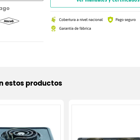
multiples recetas cada día (Palomitas, P
pago
Pizza, comidas congeladas, bebidas, car
programes la función ideal (Temporizad
descongelar por tiempo y por peso, relo
potencia, comidas, multicocción).
* ¡Sé un experto cocinando! Más que cal
descongelar, tienes funciones especiale
para hacer múltiples recetas para sorpr
familia y amigos. Y lo mejor, incluye ac
gratinar.
* Color negro, con detalles plateados q
elegancia y diseño a tus espacios, com
todo. Ventanilla de visualización y aper
 estos productos
manija, lo que aporta caracter al Horno
a tus espacios.
* Brinda cocción eficiente al distribuir
uniformemente el calor, cuenta con pro
salpicaduras.
* Ideal para familias grandes, personas
cocinar, preparen diferentes recetas c
y busquen diseño en sus espacios.