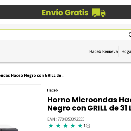
Haceb Renueva
Hoga
s Haceb Negro con GRILL de 31 Lts - 1.1
Haceb
Horno Microondas Ha
Negro con GRILL de 31 Lt
EAN
:
7704353392555
★
★
★
★
★
1