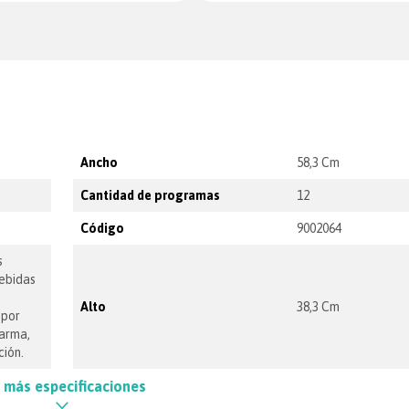
Ancho
58,3 Cm
Cantidad de programas
12
Código
9002064
s
Bebidas
Alto
38,3 Cm
 por
larma,
ción.
 más especificaciones
Frecuencia
2450 MHz