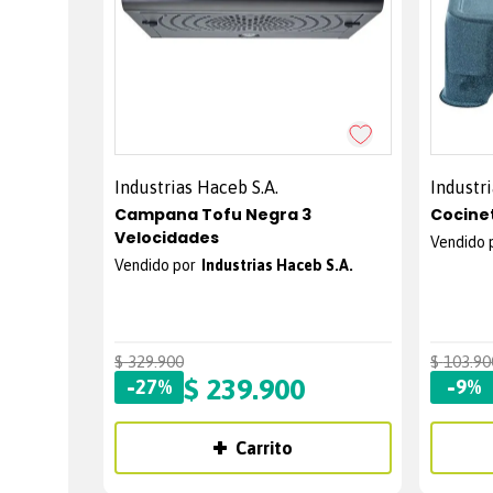
Industrias Haceb S.A.
Industri
Campana Tofu Negra 3
Velocidades
Industrias Haceb S.A.
$
329
.
900
$
103
.
90
-
$
239
.
900
-
27%
9%
Carrito