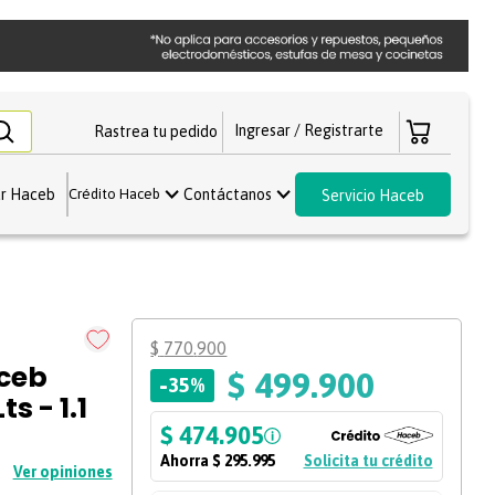
Rastrea tu pedido
r Haceb
Contáctanos
Crédito Haceb
Servicio Haceb
$
770
.
900
ceb
$
499
.
900
-
35%
s - 1.1
$ 474.905
Ahorra
$ 295.995
Solicita tu crédito
Ver opiniones