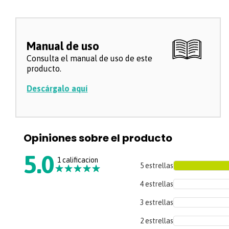
Profundo
47,3 Cm
Tipo de encendido
Digital
Luz interna
SI
Manual de uso
Consulta el manual de uso de este
Plato giratorio
SI
producto.
Potencia de entrada (W)
1550 W
Descárgalo aquí
Peso
18 Kg
Material
Acero Esmaltado
Color
Negro
Opiniones sobre el producto
Capacidad
31 Lts (1.1)
5.0
1 calificacion
5 estrellas
★
★
★
★
★
4 estrellas
3 estrellas
Garantía
1 año
2 estrellas