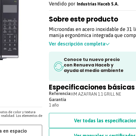
Industrias Haceb S.A.
Sobre este producto
Microondas en acero inoxidable de 31 li
manija ergonómica integrada que com
diseño. Disminuye olores gracias al de
Ver descripción completa
integrado dentro del horno y permite u
ahorro de energía con su función especi
Conoce tu nuevo precio
Además con la función de bloqueo para
con Renueva Haceb y
estar tranquilo cuando estés preparando
ayuda al medio ambiente
alimentos y se encuentren niños alrede
función multietapa puedes programar e
instante descongelar y cocinar tus alim
Especificaciones básicas
tiempo determinado.
Referencia
HM AZAFRAN 1.1 GRILL NE
Garantía
Caracteristicas
:
1 año
butos de color y textura
¡El aliado perfecto para sorprender! Ho
a realidad. Los elementos de
microondas Haceb, marca líder del mer
Ver todas las especificacio
* Cuenta con 12 programas predetermin
a en espacio
panel digital, para que solo con un toqu
Ver manuales y certificados