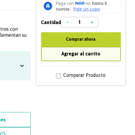
－
＋
Cantidad
tros con
plementan su
Comprar ahora
sodorizado
n mayor
al ECO.
Agregar al carrito
 niños podrás
 tus
dor. Con su
n un solo
entos por un
rno
cado.
nes
ados en el
e prepares