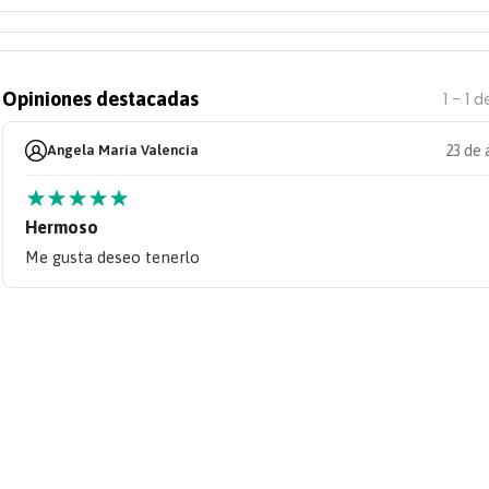
Opiniones destacadas
1 - 1
d
Angela María Valencia
23 de 
★
★
★
★
★
Hermoso
Me gusta deseo tenerlo