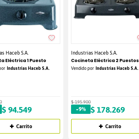
as Haceb S.A.
Industrias Haceb S.A.
Cocineta Eléctrica 1 Puesto
Cocineta Eléctrica 2 Puestos
Industrias Haceb S.A.
Industrias Haceb S.A.
0
$
195
.
900
$
94
.
549
-
$
178
.
269
9%
Carrito
Carrito