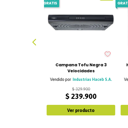
Campana Tofu Negra 3
Velocidades
Industrias Haceb S.A.
$
329
.
900
$
239
.
900
Ver producto