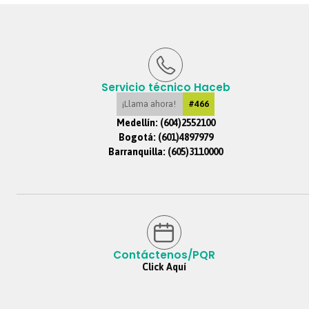
Servicio técnico Haceb
¡Llama ahora!
#466
Medellín:
(604)2552100
Bogotá:
(601)4897979
Barranquilla:
(605)3110000
Contáctenos/PQR
Click Aquí