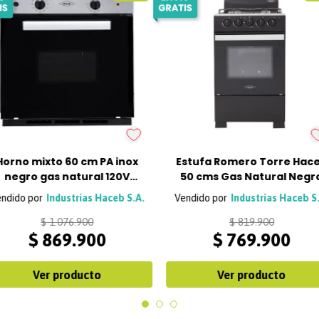
Horno mixto 60 cm PA inox
Estufa Romero Torre Hac
negro gas natural 120V
50 cms Gas Natural Negr
Haceb
Industrias Haceb S.A.
Industrias Haceb S
$
1
.
076
.
900
$
819
.
900
$
869
.
900
$
769
.
900
Ver producto
Ver producto