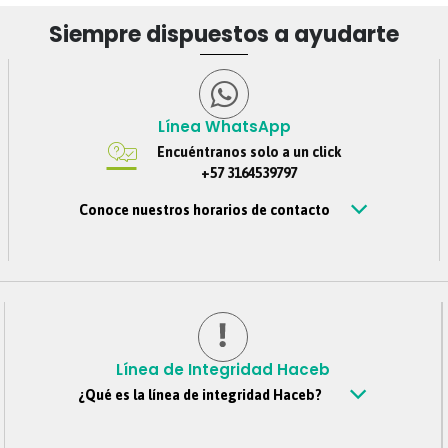
Siempre dispuestos a ayudarte
Línea WhatsApp
Encuéntranos solo a un click
+57 3164539797
Conoce nuestros horarios de contacto
Estamos disponibles de Lunes – viernes de 8 am a 6 pm,
Sábados 8 am a 4 pm, Jornada continua. Domingos y
festivos no se tendrá atención. Si nos escribes por fuera
de este horario, te contestaremos tan pronto estemos de
regreso.
Línea de Integridad Haceb
¿Qué es la línea de integridad Haceb?
Es un canal confidencial mediante el cual todos los
colaboradores, clientes, proveedores, personas externas y