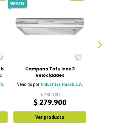
eb
Campana Tofu Inox 3
a
Velocidades
.A.
Industrias Haceb S.A.
$
380
.
900
$
279
.
900
Ver producto