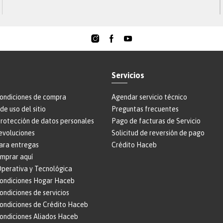
demás grupos de interés, pueden reportar de manera
anónima si así lo desean, situaciones y comportamientos
que vayan en contra de los principios y valores de Haceb,
este canal nos ayuda a soportar la cultura ética de la
organización y se ciñe a las buenas prácticas de gobierno
corporativo.
Teléfono
:
018000-51-69-39
Servicios
Formulario web
:
https://reporte.lineatransparencia.co/haceb
condiciones de compra
Agendar servicio técnico
Correo electrónico
:
Lineadeintegridad@haceb.com
de uso del sitio
Preguntas frecuentes
protección de datos personales
Pago de facturas de Servicio
evoluciones
Solicitud de reversión de pago
ara entregas
Crédito Haceb
omprar aquí
perativa y Tecnológica
condiciones Hogar Haceb
ondiciones de servicios
condiciones de Crédito Haceb
condiciones Aliados Haceb