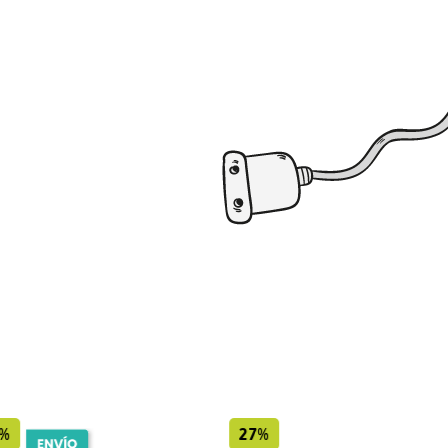
%
27%