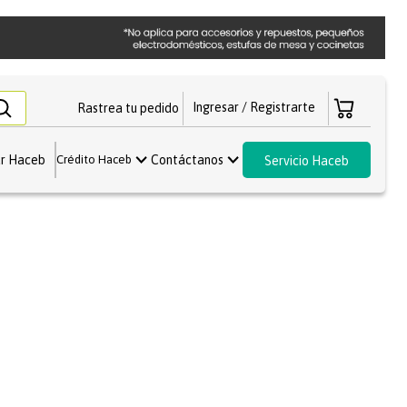
Rastrea tu pedido
r Haceb
Contáctanos
Crédito Haceb
Servicio Haceb