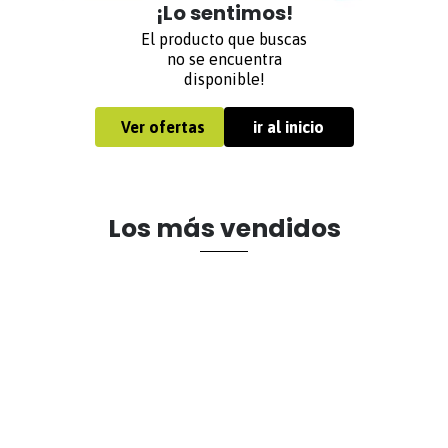
¡Lo sentimos!
El producto que buscas
no se encuentra
disponible!
Ver ofertas
ir al inicio
Los más vendidos
Siempre dispuestos a ayudarte
✕
Este sitio utiliza cookies propias y de terceros para el funcionamiento
del sitio, análisis de navegación y fines publicitarios. Para más
Servicio técnico Haceb
información sobre el uso de cookies, consulte nuestra
Política de
Tratamiento de Datos Personales
¡Llama ahora!
#466
Aceptar
Medellín:
(604)2552100