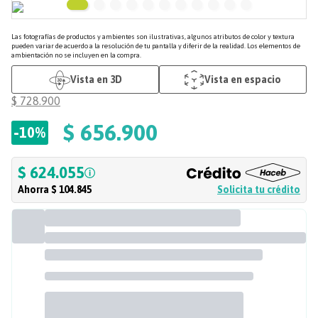
Las fotografías de productos y ambientes son ilustrativas, algunos atributos de color y textura
pueden variar de acuerdo a la resolución de tu pantalla y diferir de la realidad. Los elementos de
ambientación no se incluyen en la compra.
Vista en 3D
Vista en espacio
$
728
.
900
$
656
.
900
-
10%
$ 624.055
Ahorra
$ 104.845
Solicita tu crédito