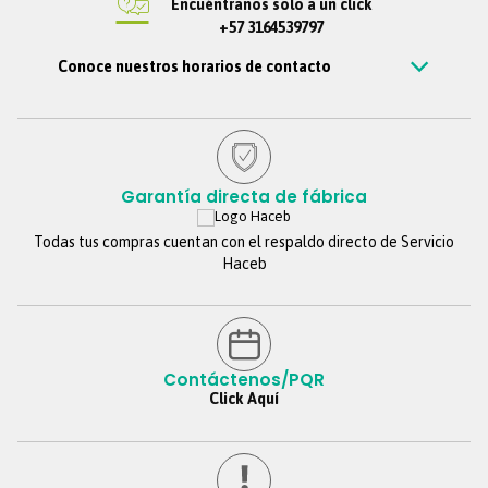
Encuéntranos solo a un click
+57 3164539797
Conoce nuestros horarios de contacto
Estamos disponibles de Lunes – viernes de 7 am a 7 pm, Sábados 7
am a 6 pm, Jornada continua. Domingos y festivos no se tendrá
atención. Si nos escribes por fuera de este horario, te
contestaremos tan pronto estemos de regreso.
Garantía directa de fábrica
Todas tus compras cuentan con el respaldo directo de Servicio
Haceb
Contáctenos/PQR
Click Aquí