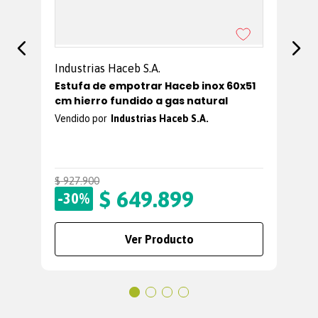
Industrias Haceb S.A.
Estufa de empotrar Haceb inox 60x51
cm hierro fundido a gas natural
Industrias Haceb S.A.
$
927
.
900
$
$
649
.
899
-
-
30%
Ver Producto