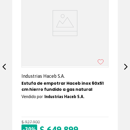
Industrias Haceb S.A.
Estufa de empotrar Haceb inox 60x51
cm hierro fundido a gas natural
Industrias Haceb S.A.
$
927
.
900
$
649
.
899
-
30%