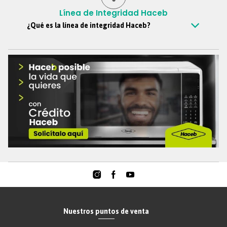
Línea de Integridad Haceb
¿Qué es la línea de integridad Haceb?
Es un canal confidencial mediante el cual todos los colaboradores,
clientes, proveedores, personas externas y demás grupos de
interés, pueden reportar de manera anónima si así lo desean,
situaciones y comportamientos que vayan en contra de los
principios y valores de Haceb, este canal nos ayuda a soportar la
cultura ética de la organización y se ciñe a las buenas prácticas de
gobierno corporativo.
Teléfono
:
018000-51-69-39
Formulario web
:
https://reporte.lineatransparencia.co/haceb
Correo electrónico
:
Lineadeintegridad@haceb.com
Nuestros puntos de venta