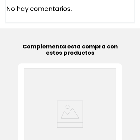
No hay comentarios.
Complementa esta compra con
estos productos
In
Es
66