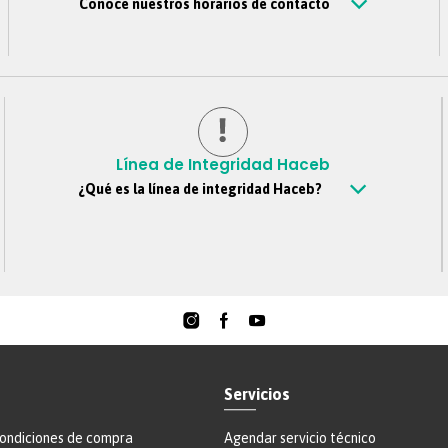
Conoce nuestros horarios de contacto
Estamos disponibles de Lunes – viernes de 8 am a 6 pm,
Sábados 8 am a 4 pm, Jornada continua. Domingos y
festivos no se tendrá atención. Si nos escribes por fuera
de este horario, te contestaremos tan pronto estemos de
regreso.
Línea de Integridad Haceb
¿Qué es la línea de integridad Haceb?
Es un canal confidencial mediante el cual todos los
colaboradores, clientes, proveedores, personas externas y
demás grupos de interés, pueden reportar de manera
anónima si así lo desean, situaciones y comportamientos
que vayan en contra de los principios y valores de Haceb,
este canal nos ayuda a soportar la cultura ética de la
organización y se ciñe a las buenas prácticas de gobierno
corporativo.
Teléfono
:
018000-51-69-39
Servicios
Formulario web
:
https://reporte.lineatransparencia.co/haceb
condiciones de compra
Agendar servicio técnico
Correo electrónico
:
Lineadeintegridad@haceb.com