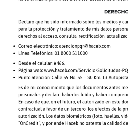
DERECHO
Declaro que he sido informado sobre los medios y can
para la protección y tratamiento de mis datos perso
derechos al acceso, consulta, rectificación, actualiza
Correo electrónico:
atencionpqr@haceb.com
Línea Telefónica: 01 8000 511000
Desde el celular: #466.
Página web:
www.haceb.com/Servicio/Solicitudes-P
Punto atención: Calle 59 No. 55 – 80 Km. 13 Autopis
Es de mi conocimiento que los documentos antes men
personales
y declaro haberlos leído y haber comprend
En caso de que, en el futuro, el autorizado en este d
contractual a favor de un tercero, los efectos de la 
autorización. Los datos biométricos (foto, huellas, vi
“OnCredit”, y por ende Haceb no ostenta la calidad d