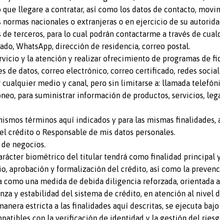
o que llegare a contratar, así como los datos de contacto, movi
 normas nacionales o extranjeras o en ejercicio de su autorida
de terceros, para lo cual podrán contactarme a través de cualq
cado, WhatsApp, dirección de residencia, correo postal.
ervicio y la atención y realizar ofrecimiento de programas de fi
 de datos, correo electrónico, correo certificado, redes social
cualquier medio y canal, pero sin limitarse a: llamada telefón
óneo, para suministrar información de productos, servicios, lega
ismos términos aquí indicados y para las mismas finalidades, a
el crédito o Responsable de mis datos personales.
a de negocios.
rácter biométrico del titular tendrá como finalidad principal y
io, aprobación y formalización del crédito, así como la preven
a como una medida de debida diligencia reforzada, orientada a p
nza y estabilidad del sistema de crédito, en atención al nivel 
anera estricta a las finalidades aquí descritas, se ejecuta baj
mpatibles con la verificación de identidad y la gestión del ries