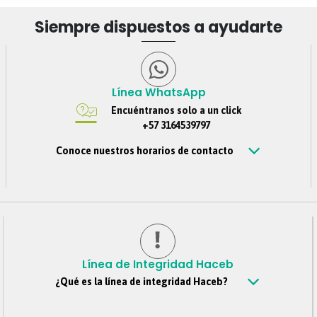
Siempre dispuestos a ayudarte
Línea WhatsApp
Encuéntranos solo a un click
+57 3164539797
Conoce nuestros horarios de contacto
Estamos disponibles de Lunes – viernes de 8 am a 6 pm,
Sábados 8 am a 4 pm, Jornada continua. Domingos y
festivos no se tendrá atención. Si nos escribes por fuera
de este horario, te contestaremos tan pronto estemos de
regreso.
Línea de Integridad Haceb
¿Qué es la línea de integridad Haceb?
Es un canal confidencial mediante el cual todos los
colaboradores, clientes, proveedores, personas externas y