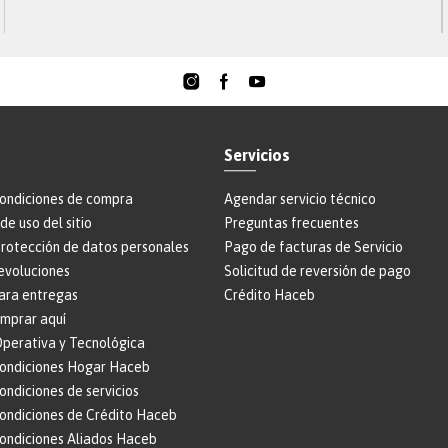
demás grupos de interés, pueden reportar de manera
anónima si así lo desean, situaciones y comportamientos
que vayan en contra de los principios y valores de Haceb,
este canal nos ayuda a soportar la cultura ética de la
organización y se ciñe a las buenas prácticas de gobierno
corporativo.
Teléfono
:
018000-51-69-39
Servicios
Formulario web
:
https://reporte.lineatransparencia.co/haceb
condiciones de compra
Agendar servicio técnico
Correo electrónico
:
Lineadeintegridad@haceb.com
de uso del sitio
Preguntas frecuentes
protección de datos personales
Pago de facturas de Servicio
evoluciones
Solicitud de reversión de pago
ara entregas
Crédito Haceb
omprar aquí
perativa y Tecnológica
condiciones Hogar Haceb
ondiciones de servicios
condiciones de Crédito Haceb
condiciones Aliados Haceb