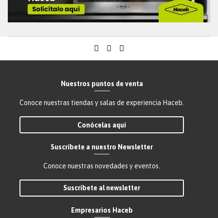
Formulario web
Clasificación
:
https://reporte.lineatransparencia.co/haceb
B
energetica
Correo electrónico
:
Lineadeintegridad@haceb.com
Tipo de producto
Nevecones
Tipo de Refrigeración
No Frost
Característica a
Nuestros puntos de venta
*Compartimiento
destacar
inferior convertible
Conoce nuestras tiendas y salas de experiencia Haceb.
para refrigerar o
congelar según tu
Conócelas aquí
necesidad*Panel
digital Touch:
Funciones
Suscríbete a nuestro Newsletter
inteligentes: modo
eco, vacaciones,
Conoce nuestras novedades y eventos.
congelamiento rápido,
bloqueo de
Suscríbete al newsletter
panel.Compartimiento
cero estrellas:
Empresarios Haceb
almacenamiento