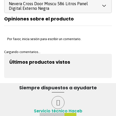
Nevera Cross Door Moscu 586 Litros Panel
Digital Externo Negra
Opiniones sobre el producto
Ancho
90,9 Cm
Referencia
CD MOSCU 586 SE PD
NE R2
Por favor, inicia sesión para escribir un comentario.
Tipo consumo
Cargando comentarios…
B
energético
Últimos productos vistos
EAN
7704353445664
Código
9002733
Siempre dispuestos a ayudarte
Alto
190 Cm
Dispensador de Agua
No
Servicio técnico Haceb