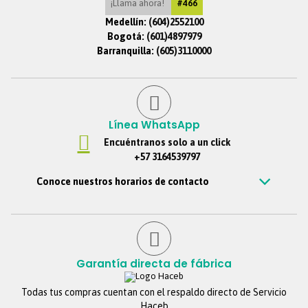
¡Llama ahora!
#466
Iluminación
LED
Medellín:
(604)2552100
Bogotá:
(601)4897979
Panel de Control
Barranquilla:
(605)3110000
Digital
Consumo Energía
37,5kWh/mes
Capacidad neta en
Línea WhatsApp
522 Lts
litros
Encuéntranos solo a un click
+57 3164539797
Capacidad neta
343 Lts
congelador
Conoce nuestros horarios de contacto
Estamos disponibles de Lunes – viernes de 7 am a 7 pm, Sábados 7
Capacidad neta
229 Lts
am a 6 pm, Jornada continua. Domingos y festivos no se tendrá
refrigerador
atención. Si nos escribes por fuera de este horario, te
contestaremos tan pronto estemos de regreso.
Material De Las
Vidrio templado
Garantía directa de fábrica
Bandejas
Todas tus compras cuentan con el respaldo directo de Servicio
Panel Digital
Si
Haceb