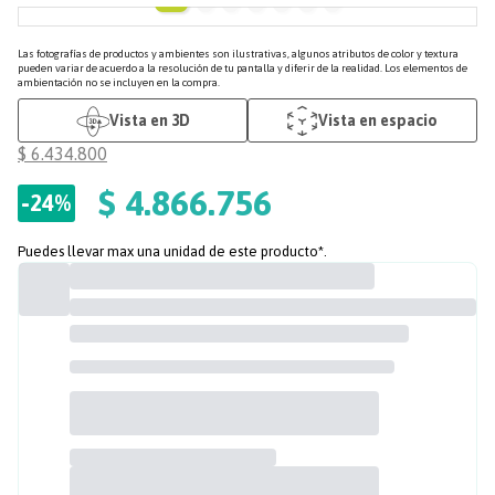
Las fotografías de productos y ambientes son ilustrativas, algunos atributos de color y textura
pueden variar de acuerdo a la resolución de tu pantalla y diferir de la realidad. Los elementos de
ambientación no se incluyen en la compra.
Vista en 3D
Vista en espacio
$
6
.
434
.
800
$
4
.
866
.
756
-
24%
Puedes llevar max una unidad de este producto*.