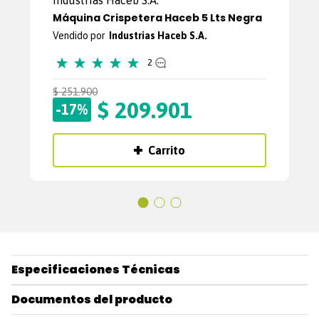
experiencia VIP
Máquina Crispetera Haceb 5 Lts Negra
Industrias Haceb S.A.
★
★
★
★
★
2
$
251
.
900
$
209
.
901
-
17%
Carrito
Especificaciones Técnicas
Documentos del producto