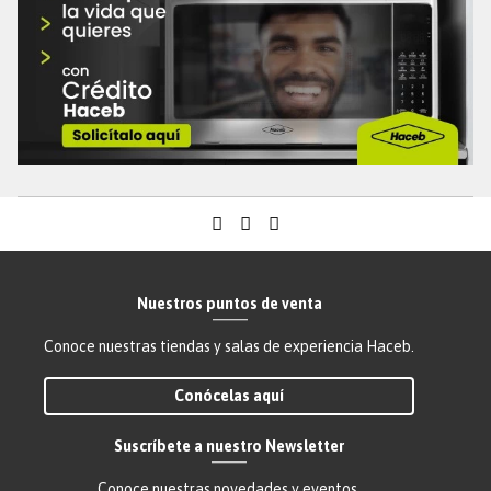
principios y valores de Haceb, este canal nos ayuda a soportar la
cultura ética de la organización y se ciñe a las buenas prácticas de
gobierno corporativo.
Teléfono
:
018000-51-69-39
Formulario web
:
https://reporte.lineatransparencia.co/haceb
Correo electrónico
:
Lineadeintegridad@haceb.com
Nuestros puntos de venta
Conoce nuestras tiendas y salas de experiencia Haceb.
Conócelas aquí
Suscríbete a nuestro Newsletter
Conoce nuestras novedades y eventos.