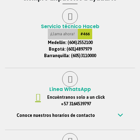
Servicio técnico Haceb
¡Llama ahora!
#466
Medellín:
(604)2552100
Bogotá:
(601)4897979
Barranquilla:
(605)3110000
Línea WhatsApp
Encuéntranos solo a un click
+57 3164539797
Conoce nuestros horarios de contacto
Estamos disponibles de Lunes – viernes de 7 am a 7 pm, Sábados 7
am a 6 pm, Jornada continua. Domingos y festivos no se tendrá
atención. Si nos escribes por fuera de este horario, te