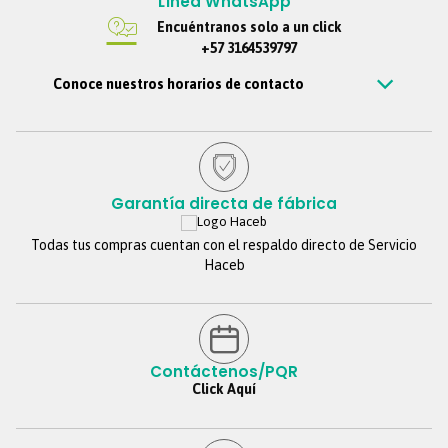
Línea WhatsApp
Encuéntranos solo a un click
+57 3164539797
Conoce nuestros horarios de contacto
Estamos disponibles de Lunes – viernes de 7 am a 7 pm, Sábados 7
am a 6 pm, Jornada continua. Domingos y festivos no se tendrá
atención. Si nos escribes por fuera de este horario, te
contestaremos tan pronto estemos de regreso.
Garantía directa de fábrica
Todas tus compras cuentan con el respaldo directo de Servicio
Haceb
Contáctenos/PQR
Click Aquí