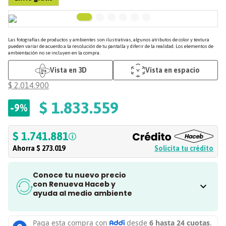
Las fotografías de productos y ambientes son ilustrativas, algunos atributos de color y textura
pueden variar de acuerdo a la resolución de tu pantalla y diferir de la realidad. Los elementos de
ambientación no se incluyen en la compra.
Vista en 3D
Vista en espacio
$
2
.
014
.
900
$
1
.
833
.
559
-
9%
$ 1.741.881
Ahorra
$ 273.019
Solicita tu crédito
Conoce tu nuevo precio
con Renueva Haceb y
ayuda al medio ambiente