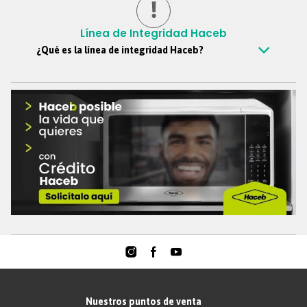
Línea de Integridad Haceb
¿Qué es la línea de integridad Haceb?
Es un canal confidencial mediante el cual todos los colaboradores,
clientes, proveedores, personas externas y demás grupos de
interés, pueden reportar de manera anónima si así lo desean,
situaciones y comportamientos que vayan en contra de los
principios y valores de Haceb, este canal nos ayuda a soportar la
cultura ética de la organización y se ciñe a las buenas prácticas de
gobierno corporativo.
Teléfono
:
018000-51-69-39
Formulario web
:
https://reporte.lineatransparencia.co/haceb
Correo electrónico
:
Lineadeintegridad@haceb.com
Nuestros puntos de venta