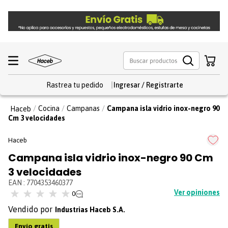
Rastrea tu pedido
Cocina
Campanas
Campana isla vidrio inox-negro 90
Cm 3 velocidades
Haceb
Campana isla vidrio inox-negro 90 Cm
3 velocidades
EAN
:
7704353460377
☆
☆
☆
☆
☆
Ver opiniones
0
Industrias Haceb S.A.