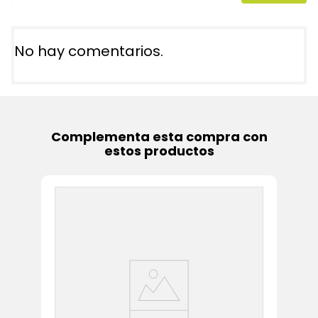
No hay comentarios.
Complementa esta compra con
estos productos
In
Ki
Cr
C