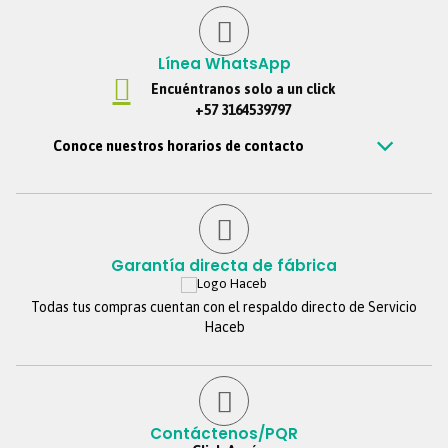
Línea WhatsApp
Encuéntranos solo a un click
+57 3164539797
Conoce nuestros horarios de contacto
Estamos disponibles de Lunes – viernes de 7 am a 7 pm, Sábados 7
am a 6 pm, Jornada continua. Domingos y festivos no se tendrá
atención. Si nos escribes por fuera de este horario, te
contestaremos tan pronto estemos de regreso.
Garantía directa de fábrica
Todas tus compras cuentan con el respaldo directo de Servicio
Haceb
Contáctenos/PQR