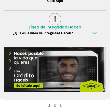
Click Aquí
Línea de Integridad Haceb
¿Qué es la línea de integridad Haceb?
Es un canal confidencial mediante el cual todos los colaboradores,
clientes, proveedores, personas externas y demás grupos de
interés, pueden reportar de manera anónima si así lo desean,
situaciones y comportamientos que vayan en contra de los
principios y valores de Haceb, este canal nos ayuda a soportar la
cultura ética de la organización y se ciñe a las buenas prácticas de
gobierno corporativo.
Teléfono
:
018000-51-69-39
Formulario web
:
https://reporte.lineatransparencia.co/haceb
Correo electrónico
:
Lineadeintegridad@haceb.com