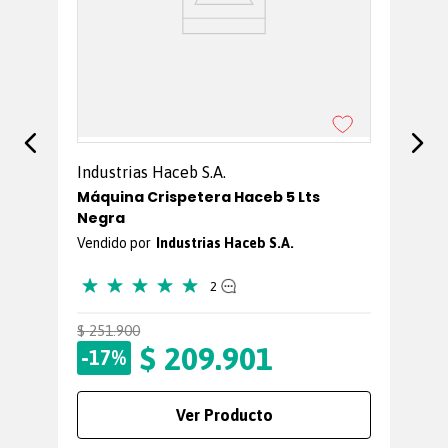
Industrias Haceb S.A.
Máquina Crispetera Haceb 5 Lts
Negra
Industrias Haceb S.A.
★
★
★
★
★
2
$
251
.
900
$
$
209
.
901
-
-
17%
Ver Producto