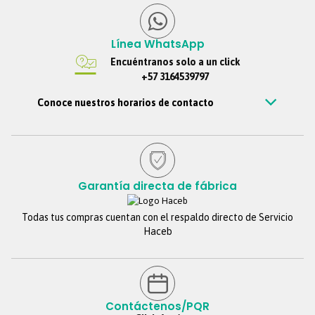
Línea WhatsApp
Encuéntranos solo a un click
+57 3164539797
Conoce nuestros horarios de contacto
Estamos disponibles de Lunes – viernes de 7 am a 7 pm, Sábados 7
am a 6 pm, Jornada continua. Domingos y festivos no se tendrá
atención. Si nos escribes por fuera de este horario, te
contestaremos tan pronto estemos de regreso.
Garantía directa de fábrica
Todas tus compras cuentan con el respaldo directo de Servicio
Haceb
Contáctenos/PQR