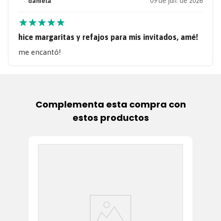
09 de jun. de 2026
daniela
★
★
★
★
★
hice margaritas y refajos para mis invitados, amé!
me encantó!
Complementa esta compra con
estos productos
In
 +
Má