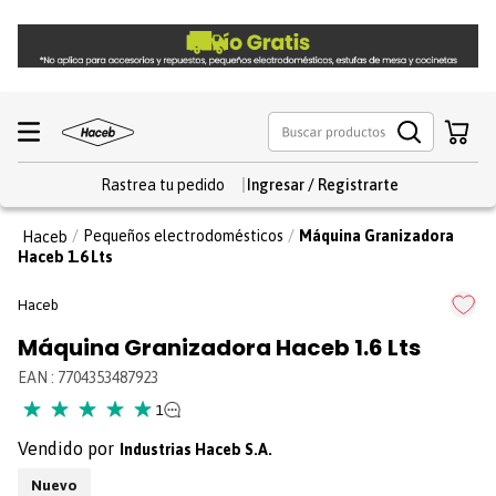
Rastrea tu pedido
Pequeños electrodomésticos
Máquina Granizadora
Haceb 1.6 Lts
Haceb
Máquina Granizadora Haceb 1.6 Lts
EAN
:
7704353487923
★
★
★
★
★
1
Industrias Haceb S.A.