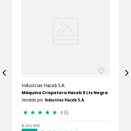
Prepara fácilmente granizados, frappés, batidos,
malteadas, cócteles y helados suaves.
6 programas para lograr diferentes texturas fácilmente.
Ideal para reuniones, celebraciones y momentos en
familia.
Pantalla táctil intuitiva para un uso sencillo.
Función de autolimpieza para mayor comodidad.
Diseño compacto y moderno que se adapta a cualquier
espacio.
Incluye: bandeja antigoteo
Industrias Haceb S.A.
Máquina Crispetera Haceb 5 Lts Negra
Industrias Haceb S.A.
★
★
★
★
★
2
$
251
.
900