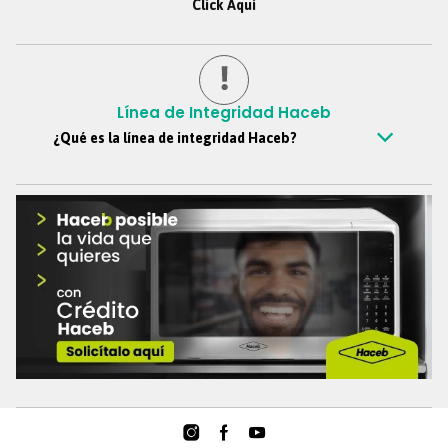
Click Aquí
Línea de Integridad Haceb
¿Qué es la línea de integridad Haceb?
Es un canal confidencial mediante el cual todos los colaboradores,
clientes, proveedores, personas externas y demás grupos de
interés, pueden reportar de manera anónima si así lo desean,
situaciones y comportamientos que vayan en contra de los
principios y valores de Haceb, este canal nos ayuda a soportar la
cultura ética de la organización y se ciñe a las buenas prácticas de
gobierno corporativo.
Teléfono
:
018000-51-69-39
Formulario web
:
https://reporte.lineatransparencia.co/haceb
Correo electrónico
:
Lineadeintegridad@haceb.com