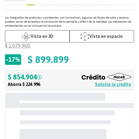
Las fotografías de productos y ambientes son ilustrativas, algunos atributos de color y textura
pueden variar de acuerdo a la resolución de tu pantalla y diferir de la realidad. Los elementos de
ambientación no se incluyen en la compra.
Vista en 3D
Vista en espacio
$
1
.
079
.
900
$
899
.
899
-
17%
$ 854.904
Ahorra
$ 224.996
Solicita tu crédito