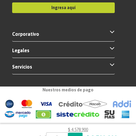
Ingresa aquí
Corporativo
Legales
Servicios
Nuestros medios de pago
$
4
.
578
.
900
Certificados de seguridad
✕