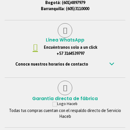
Bogotá:
(601)4897979
Barranquilla:
(605)3110000
Línea WhatsApp
Encuéntranos solo a un click
+57 3164539797
Conoce nuestros horarios de contacto
Estamos disponibles de Lunes – viernes de 7 am a 7 pm, Sábados 7
am a 6 pm, Jornada continua. Domingos y festivos no se tendrá
atención. Si nos escribes por fuera de este horario, te
contestaremos tan pronto estemos de regreso.
Garantía directa de fábrica
Todas tus compras cuentan con el respaldo directo de Servicio
Haceb