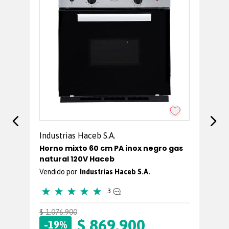
Ho
vi
Industrias Haceb S.A.
Horno mixto 60 cm PA inox negro gas
natural 120V Haceb
Industrias Haceb S.A.
★
★
★
★
★
3
$
1
.
076
.
900
$
$
869
.
900
-
-
19%