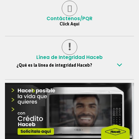
Contáctenos/PQR
Click Aquí
Línea de Integridad Haceb
¿Qué es la línea de integridad Haceb?
Es un canal confidencial mediante el cual todos los colaboradores,
clientes, proveedores, personas externas y demás grupos de
interés, pueden reportar de manera anónima si así lo desean,
situaciones y comportamientos que vayan en contra de los
principios y valores de Haceb, este canal nos ayuda a soportar la
cultura ética de la organización y se ciñe a las buenas prácticas de
gobierno corporativo.
Teléfono
:
018000-51-69-39
Formulario web
:
https://reporte.lineatransparencia.co/haceb
Correo electrónico
:
Lineadeintegridad@haceb.com