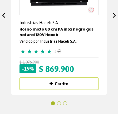
Industrias Haceb S.A.
Horno mixto 60 cm PA inox negro gas
natural 120V Haceb
Industrias Haceb S.A.
★
★
★
★
★
3
$
1
.
076
.
900
$
869
.
900
-
19%
Carrito