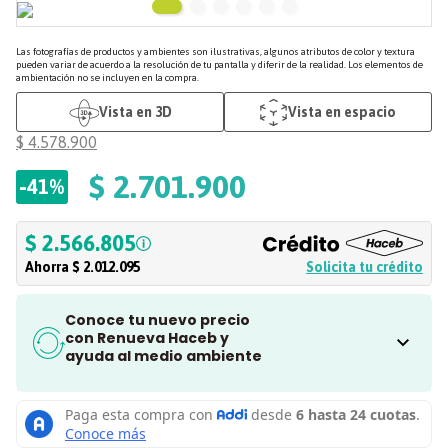
Las fotografías de productos y ambientes son ilustrativas, algunos atributos de color y textura
pueden variar de acuerdo a la resolución de tu pantalla y diferir de la realidad. Los elementos de
ambientación no se incluyen en la compra.
Vista en 3D
Vista en espacio
$
4
.
578
.
900
$
2
.
701
.
900
-
41%
$ 2.566.805
Ahorra
$ 2.012.095
Solicita tu crédito
Conoce tu nuevo precio
con Renueva Haceb y
ayuda al medio ambiente