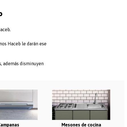
b
Haceb.
rnos Haceb le darán ese
os, además disminuyen
Campanas
Mesones de cocina