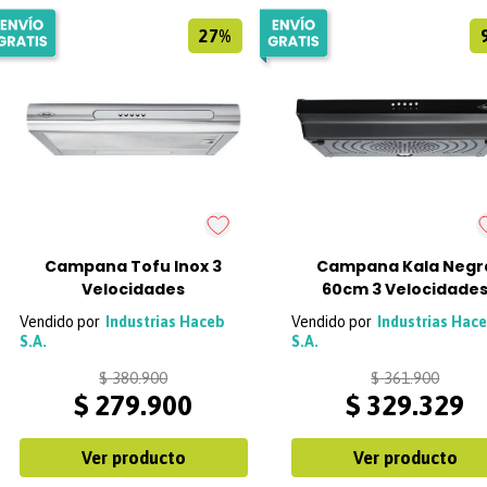
27%
Campana Tofu Inox 3
Campana Kala Negr
Velocidades
60cm 3 Velocidade
Haceb
Industrias Haceb
Industrias Hac
S.A.
S.A.
$
380
.
900
$
361
.
900
$
279
.
900
$
329
.
329
Ver producto
Ver producto