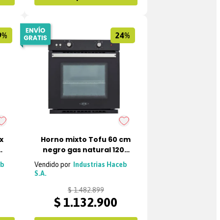
9%
24%
x
Horno mixto Tofu 60 cm
negro gas natural 120V
Haceb
eb
Industrias Haceb
S.A.
$
1
.
482
.
899
$
1
.
132
.
900