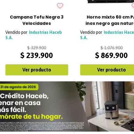
Campana Tofu Negra 3
Horno mixto 60 cm P
Velocidades
inox negro gas natur
120V Haceb
Industrias Haceb
Industrias Hac
S.A.
S.A.
$
329
.
900
$
1
.
076
.
900
$
239
.
900
$
869
.
900
Ver producto
Ver producto