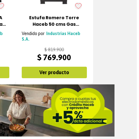
A
Estufa Romero Torre
al
Haceb 50 cms Gas
Natural Negra
eb
Industrias Haceb
S.A.
$
819
.
900
$
769
.
900
Ver producto