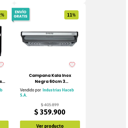
2%
11%
Campana Kala Inox
s
Negra 60cm 3
o
velocidades Haceb
eb
Industrias Haceb
S.A.
$
405
.
899
$
359
.
900
Ver producto