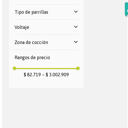
Estufa de mesa
Mixto, Eléctrico
Hierro fundido
Estufa de piso, Estufa de
Automático
Tipo de parrillas
Platina
mesa, Cocineta
Alambrón
Alambrón
Alambr´ón
Voltaje
Hierro fundido
120 V
Zona de cocción
120V
220 V
SI
220V
Rangos de precio
NO
$ 82.719
–
$ 3.002.909