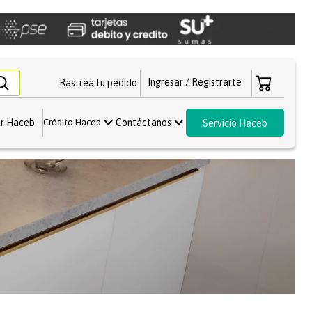
Rastrea tu pedido
r Haceb
Contáctanos
Crédito Haceb
Servicio Haceb