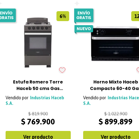
6%
1
Estufa Romero Torre
Horno Mixto Haceb
Haceb 50 cms Gas
Compacto 60-40 Ga
Natural Plata
Natural 120V - Negr
Industrias Haceb
Industrias Hac
S.A.
S.A.
$
819
.
900
$
1
.
022
.
900
$
769
.
900
$
899
.
899
Ver producto
Ver producto