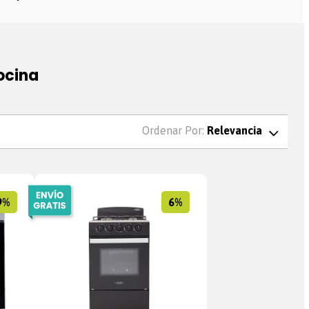
ocina
Relevancia
9%
6%