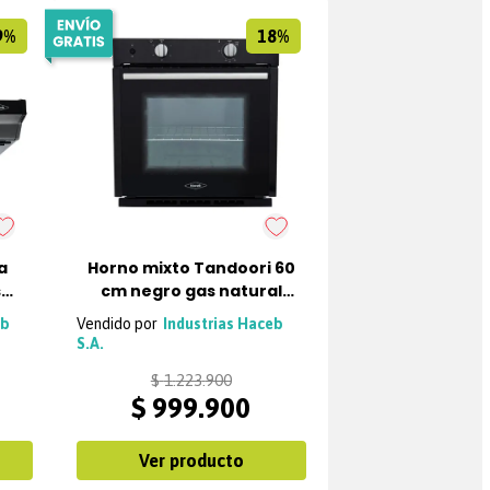
9%
18%
a
Horno mixto Tandoori 60
s
cm negro gas natural
120V Haceb
eb
Industrias Haceb
S.A.
$
1
.
223
.
900
$
999
.
900
Ver producto