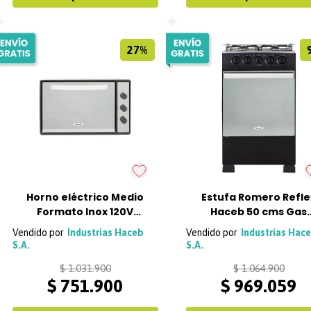
27%
Horno eléctrico Medio
Estufa Romero Refle
Formato Inox 120V
Haceb 50 cms Gas
Haceb
Natural
Industrias Haceb
Industrias Hac
S.A.
S.A.
$
1
.
031
.
900
$
1
.
064
.
900
$
751
.
900
$
969
.
059